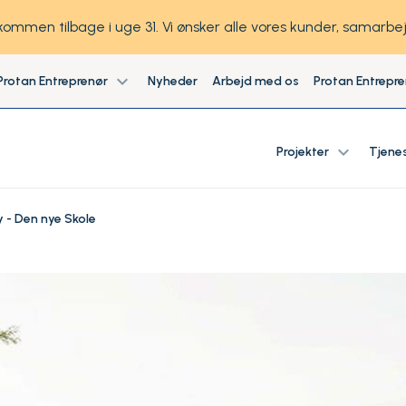
lkommen tilbage i uge 31. Vi ønsker alle vores kunder, samar
expand_more
rotan Entreprenør
Nyheder
Arbejd med os
Protan Entrepr
expand_more
Projekter
Tjene
 - Den nye Skole