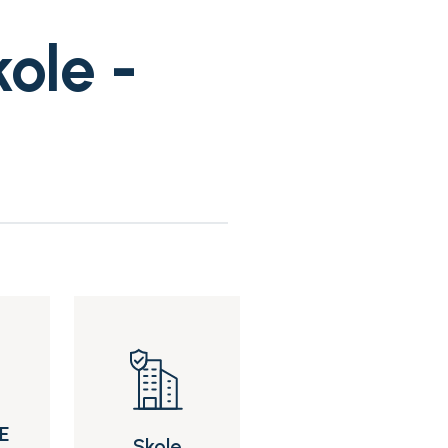
ole -
SE
Skole