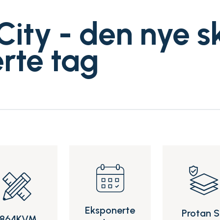
ity - den nye sk
rte tag
Eksponerte
Protan 
1864KVM