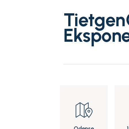
TietgenC
Ekspone
Odense