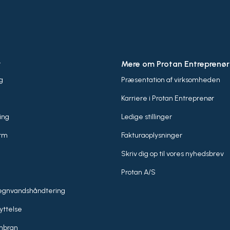
r
Mere om Protan Entreprenør
g
Præsentation af virksomheden
Karriere i Protan Entreprenør
ing
Ledige stillinger
orm
Fakturaoplysninger
Skriv dig op til vores nyhedsbrev
Protan A/S
egnvandshåndtering
yttelse
mbran