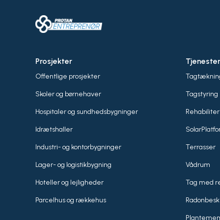
Prosjekter
Tjeneste
Offentlige prosjekter
Tagtæknin
Skoler og børnehaver
Tagstyring
Hospitaler og sundhedsbygninger
Rehabiliter
Idrætshaller
SolarPlatf
Industri- og kontorbygninger
Terrasser
Lager- og logistikbygning
Vådrum
Hoteller og lejligheder
Tag med r
Parcelhus og rækkehus
Radonbesk
Planteme