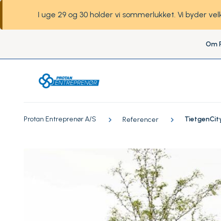
I uge 29 og 30 holder vi sommerlukket. Vi byder ve
Om P
Protan Entreprenør A/S
TietgenCity
Referencer