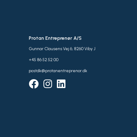
Protan Entreprenør A/S
Gunnar Clausens Vej 6, 8260 Viby J
+45 86 52 52 00
postdk@protanentreprenor.dk