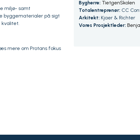
Bygherre:
TietgenSkolen
e miljø- samt
Totalentreprenør:
CC Cont
ye byggematerialer på sigt
Arkitekt:
Kjaer & Richter
kvalitet.
Vores Prosjektleder:
Benj
. Læs mere om Protans fokus