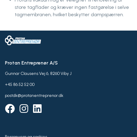
store tagflader og kræver ingen fastgørelse i selve
tagmembranen, hvilket beskytter dampspærren.
Protan Entreprenør A/S
Gunnar Clausens Vej 6, 8260 Viby J
+45 86 52 52 00
postdk@protanentreprenor.dk
Personvern og cookies