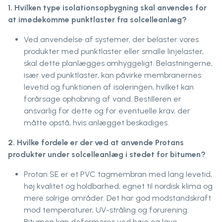
1. Hvilken type isolationsopbygning skal anvendes for
at imødekomme punktlaster fra solcelleanlæg?
Ved anvendelse af systemer, der belaster vores
produkter med punktlaster eller smalle linjelaster,
skal dette planlægges omhyggeligt. Belastningerne,
især ved punktlaster, kan påvirke membranernes
levetid og funktionen af isoleringen, hvilket kan
forårsage ophobning af vand. Bestilleren er
ansvarlig for dette og for eventuelle krav, der
måtte opstå, hvis anlægget beskadiges.
2.
Hvilke fordele er der ved at anvende Protans
produkter under solcelleanlæg i stedet for bitumen?
Protan SE er et PVC tagmembran med lang levetid,
høj kvalitet og holdbarhed, egnet til nordisk klima og
mere solrige områder. Det har god modstandskraft
mod temperaturer, UV-stråling og forurening.
Bitumen kan deformeres ved høje og lave