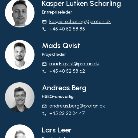
Kasper Lutken Scharling
Entrepriseleder
kasper.scharling@protan.dk
email
+45 40 52 58 85
phone
Mads Qvist
Projektleder
mads.qvist@protan.dk
email
+45 40 52 58 62
phone
Andreas Berg
HSEQ-ansvarlig
andreas.berg@protan.dk
email
+45 22 23 24 47
phone
Lars Leer