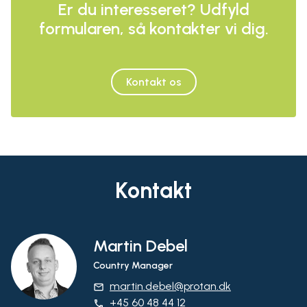
Er du interesseret? Udfyld
formularen, så kontakter vi dig.
Kontakt os
Kontakt
Martin Debel
Country Manager
martin.debel@protan.dk
email
+45 60 48 44 12
phone