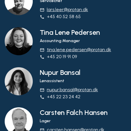
Servicechef
lars.leer@protan.dk
email
+45 40 52 58 65
phone
Tina Lene Pedersen
Accounting Manager
tina.lene.pedersen@protan.dk
email
+45 20 19 91 09
phone
Nupur Bansal
Lønassistent
nupur.bansal@protan.dk
email
+45 22 23 24 42
phone
Carsten Falch Hansen
Lager
carsten.hansen@protan.dk
email