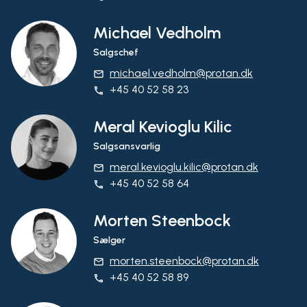
Michael Vedholm
Salgschef
michael.vedholm@protan.dk
email
+45 40 52 58 23
phone
Meral Kevioglu Kilic
Salgsansvarlig
meral.kevioglu.kilic@protan.dk
email
+45 40 52 58 64
phone
Morten Steenbock
Sælger
morten.steenbock@protan.dk
email
+45 40 52 58 89
phone