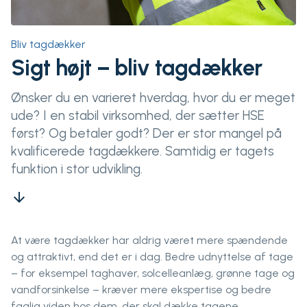
Bliv tagdækker
Sigt højt – bliv tagdækker
Ønsker du en varieret hverdag, hvor du er meget
ude? I en stabil virksomhed, der sætter HSE
først? Og betaler godt? Der er stor mangel på
kvalificerede tagdækkere. Samtidig er tagets
funktion i stor udvikling.
arrow_downward
At være tagdækker har aldrig været mere spændende
og attraktivt, end det er i dag. Bedre udnyttelse af tage
– for eksempel taghaver, solcelleanlæg, grønne tage og
vandforsinkelse – kræver mere ekspertise og bedre
faglig viden hos dem, der skal dække tagene.