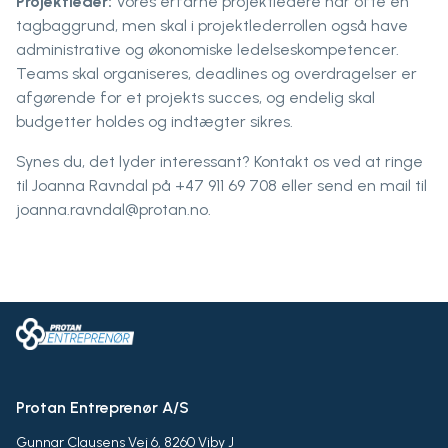
Projektleder:
Vores erfarne projektledere har ofte en
tagbaggrund, men skal i projektlederrollen også have
administrative og økonomiske ledelseskompetencer.
Teams skal organiseres, deadlines og overdragelser er
afgørende for et projekts succes, og endelig skal
budgetter holdes og indtægter sikres.
Synes du, det lyder interessant? Kontakt os ved at ringe
til Joanna Ravndal på +47 911 69 708 eller send en mail til
joanna.ravndal@protan.no.
Protan Entreprenør A/S
Gunnar Clausens Vej 6, 8260 Viby J